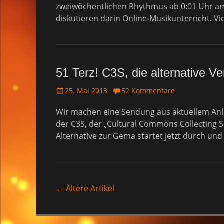
t
zweiwöchentlichen Rhythmus ab 0:01 Uhr am
e
diskutieren darin Online-Musikunterricht. V
d
o
n
51 Terz! C3S, die alternative Ve
P
25. Mai 2013
52 Kommentare
o
Wir machen eine Sendung aus aktuellem Anla
s
t
der C3S, der „Cultural Commons Collecting S
e
Alternative zur Gema startet jetzt durch und
d
o
n
←
Ältere Artikel
Artikel-
Navigation