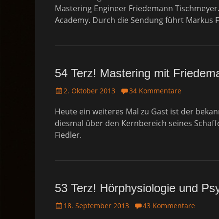
t
Mastering Engineer Friedemann Tischmeyer.
e
Academy. Durch die Sendung führt Markus Fi
d
o
n
54 Terz! Mastering mit Friede
P
2. Oktober 2013
34 Kommentare
o
Heute ein weiteres Mal zu Gast ist der bek
s
t
diesmal über den Kernbereich seines Schaff
e
Fiedler.
d
o
n
53 Terz! Hörphysiologie und Ps
P
18. September 2013
43 Kommentare
o