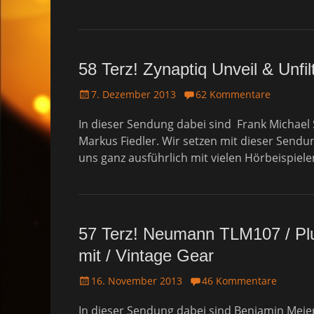
o
n
58 Terz! Zynaptiq Unveil & Unfi
P
7. Dezember 2013
62 Kommentare
o
In dieser Sendung dabei sind Frank Michael
s
t
Markus Fiedler. Wir setzen mit dieser Send
e
uns ganz ausführlich mit vielen Hörbeispiel
d
o
n
57 Terz! Neumann TLM107 / Plug
mit / Vintage Gear
P
16. November 2013
46 Kommentare
o
In dieser Sendung dabei sind Benjamin Mei
s