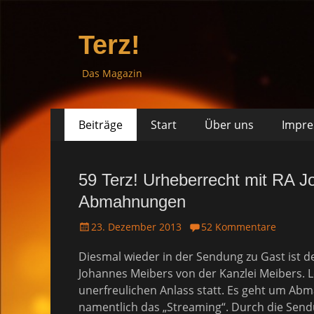
Terz!
Das Magazin
Springe
Primäres
Beiträge
Start
Über uns
Impr
zum
Menü
Inhalt
59 Terz! Urheberrecht mit RA 
Abmahnungen
P
23. Dezember 2013
52 Kommentare
o
Diesmal wieder in der Sendung zu Gast ist d
s
t
Johannes Meibers von der Kanzlei Meibers. L
e
unerfreulichen Anlass statt. Es geht um Abm
d
namentlich das „Streaming“. Durch die Send