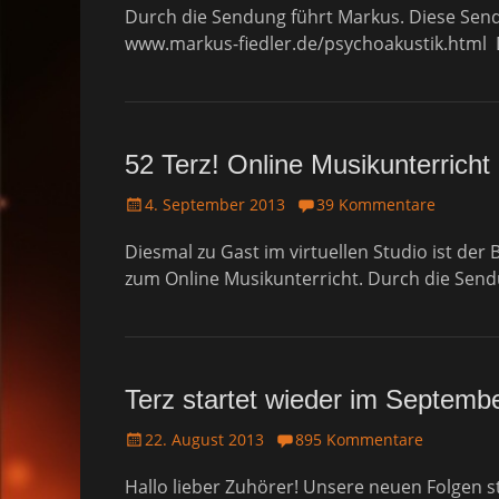
Durch die Sendung führt Markus. Diese Sendu
s
t
www.markus-fiedler.de/psychoakustik.html D
e
d
o
n
52 Terz! Online Musikunterricht
P
4. September 2013
39 Kommentare
o
Diesmal zu Gast im virtuellen Studio ist der
s
t
zum Online Musikunterricht. Durch die Send
e
d
o
n
Terz startet wieder im Septembe
P
22. August 2013
895 Kommentare
o
Hallo lieber Zuhörer! Unsere neuen Folgen 
s