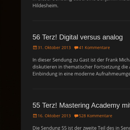
t
Hildesheim.
e
d
o
n
56 Terz! Digital versus analog
P
31. Oktober 2013
41 Kommentare
o
In dieser Sendung zu Gast ist der Frank Mic
s
t
diskutieren in thematischer Fortsetzung die
e
Einbindung in eine moderne Aufnahmeumgeb
d
o
n
55 Terz! Mastering Academy mi
P
16. Oktober 2013
528 Kommentare
o
Die Sendung 55 ist der zweite Teil des in 
s