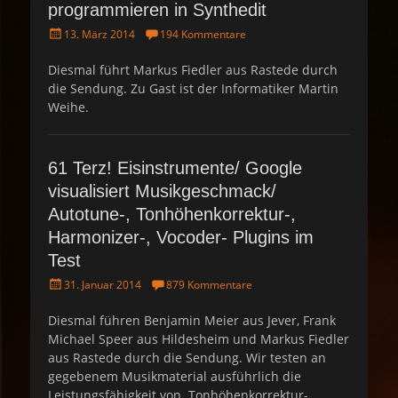
programmieren in Synthedit
P
13. März 2014
194 Kommentare
o
s
Diesmal führt Markus Fiedler aus Rastede durch
t
die Sendung. Zu Gast ist der Informatiker Martin
e
Weihe.
d
o
n
61 Terz! Eisinstrumente/ Google
visualisiert Musikgeschmack/
Autotune-, Tonhöhenkorrektur-,
Harmonizer-, Vocoder- Plugins im
Test
P
31. Januar 2014
879 Kommentare
o
s
Diesmal führen Benjamin Meier aus Jever, Frank
t
Michael Speer aus Hildesheim und Markus Fiedler
e
aus Rastede durch die Sendung. Wir testen an
d
gegebenem Musikmaterial ausführlich die
o
Leistungsfähigkeit von Tonhöhenkorrektur-,
n