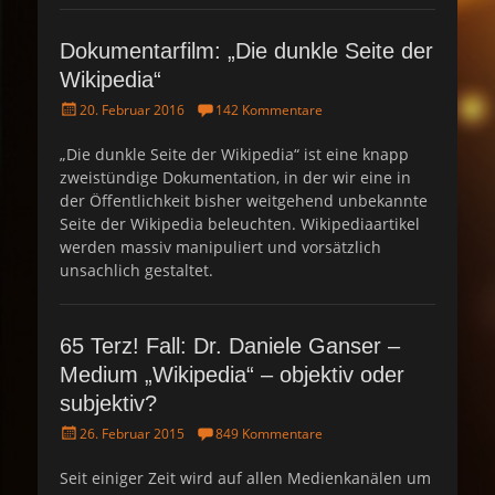
Dokumentarfilm: „Die dunkle Seite der
Wikipedia“
P
20. Februar 2016
142 Kommentare
o
s
„Die dunkle Seite der Wikipedia“ ist eine knapp
t
zweistündige Dokumentation, in der wir eine in
e
der Öffentlichkeit bisher weitgehend unbekannte
d
Seite der Wikipedia beleuchten. Wikipediaartikel
o
werden massiv manipuliert und vorsätzlich
n
unsachlich gestaltet.
65 Terz! Fall: Dr. Daniele Ganser –
Medium „Wikipedia“ – objektiv oder
subjektiv?
P
26. Februar 2015
849 Kommentare
o
s
Seit einiger Zeit wird auf allen Medienkanälen um
t