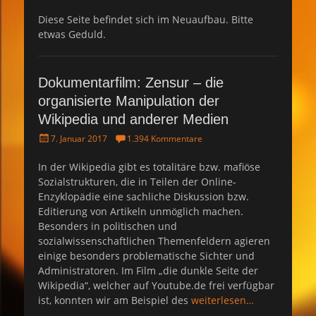
o
s
Diese Seite befindet sich im Neuaufbau. Bitte
t
etwas Geduld.
e
d
o
n
Dokumentarfilm: Zensur – die
organisierte Manipulation der
Wikipedia und anderer Medien
P
7. Januar 2017
1.394 Kommentare
o
s
In der Wikipedia gibt es totalitäre bzw. mafiöse
t
Sozialstrukturen, die in Teilen der Online-
e
Enzyklopädie eine sachliche Diskussion bzw.
d
Editierung von Artikeln unmöglich machen.
o
Besonders in politischen und
n
sozialwissenschaftlichen Themenfeldern agieren
einige besonders problematische Sichter und
Administratoren. Im Film „die dunkle Seite der
Wikipedia“, welcher auf Youtube.de frei verfügbar
ist, konnten wir am Beispiel des
weiterlesen…