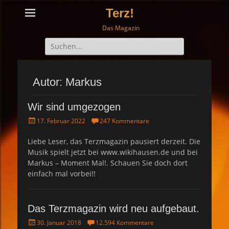
Terz!
Das Magazin
Suche
nach:
Autor:
Markus
Wir sind umgezogen
P
17. Februar 2022
247 Kommentare
o
s
Liebe Leser, das Terzmagazin pausiert derzeit. Die
t
Musik spielt jetzt bei www.wikihausen.de und bei
e
Markus – Moment Mal!. Schauen Sie doch dort
d
einfach mal vorbei!!
o
n
Das Terzmagazin wird neu aufgebaut.
P
30. Januar 2018
12.594 Kommentare