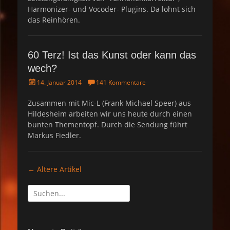
Harmonizer- und Vocoder- Plugins. Da lohnt sich
das Reinhören.
60 Terz! Ist das Kunst oder kann das
wech?
P
14. Januar 2014
141 Kommentare
o
s
Zusammen mit Mic-L (Frank Michael Speer) aus
t
Hildesheim arbeiten wir uns heute durch einen
e
bunten Thementopf. Durch die Sendung führt
d
Markus Fiedler.
o
n
Artikel-
←
Ältere Artikel
Navigation
Suche
nach: