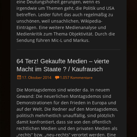
eine Deutungshoheit gerungen, wenn es
e
irgendwie um Themen geht, die Politik und USA
d
betreffen. Leider führt das auch regelmäßig zu
o
unschönen, weil unsachlichen, Wikipedia-
n
Einträgen. Eine weitere Medienanalyse und
Medienkritik zum Thema Objektivität. Durch die
Sendung führen Mic-L und Markus.
64 Terz! Gekaufte Medien – vierte
Macht im Staate ? / Kaufrausch
P
17. Oktober 2014
1.057 Kommentare
o
s
Die Montagsdemos sind wieder da. In neuem
t
Gewand: Die neuerlichen Montagsdemos sind
e
Demonstrationen für den Frieden in Europa und
d
auf der Welt. Die Redner auf den Montagsdemos,
o
politisch mehrheitlich unauffällig, sind plötzlich
n
damit konfrontiert, dass sie von den öffentlich
rechtlichen Medien und den privaten Medien als
„rechts“ bzw. „neu-rechts“ verortet werden. Eine