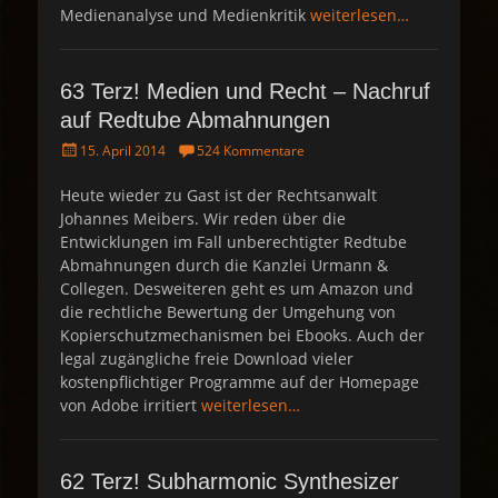
Medienanalyse und Medienkritik
weiterlesen…
63 Terz! Medien und Recht – Nachruf
auf Redtube Abmahnungen
P
15. April 2014
524 Kommentare
o
s
Heute wieder zu Gast ist der Rechtsanwalt
t
Johannes Meibers. Wir reden über die
e
Entwicklungen im Fall unberechtigter Redtube
d
Abmahnungen durch die Kanzlei Urmann &
o
Collegen. Desweiteren geht es um Amazon und
n
die rechtliche Bewertung der Umgehung von
Kopierschutzmechanismen bei Ebooks. Auch der
legal zugängliche freie Download vieler
kostenpflichtiger Programme auf der Homepage
von Adobe irritiert
weiterlesen…
62 Terz! Subharmonic Synthesizer