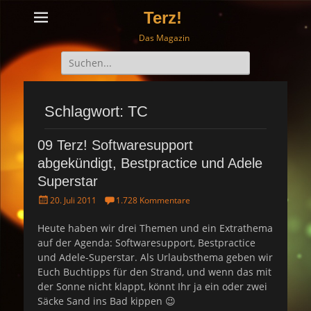
Terz!
Das Magazin
Suche
nach:
Schlagwort: TC
09 Terz! Softwaresupport
abgekündigt, Bestpractice und Adele
Superstar
P
20. Juli 2011
1.728 Kommentare
o
s
Heute haben wir drei Themen und ein Extrathema
t
auf der Agenda: Softwaresupport, Bestpractice
e
und Adele-Superstar. Als Urlaubsthema geben wir
d
Euch Buchtipps für den Strand, und wenn das mit
o
der Sonne nicht klappt, könnt Ihr ja ein oder zwei
n
Säcke Sand ins Bad kippen 😉