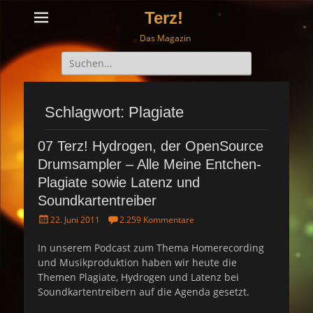
Terz!
Das Magazin
Suche
nach:
Schlagwort: Plagiate
07 Terz! Hydrogen, der OpenSource
Drumsampler – Alle Meine Entchen-
Plagiate sowie Latenz und
Soundkartentreiber
P
22. Juni 2011
2.259 Kommentare
o
s
In unserem Podcast zum Thema Homerecording
t
und Musikproduktion haben wir heute die
e
Themen Plagiate, Hydrogen und Latenz bei
d
Soundkartentreibern auf die Agenda gesetzt.
o
n