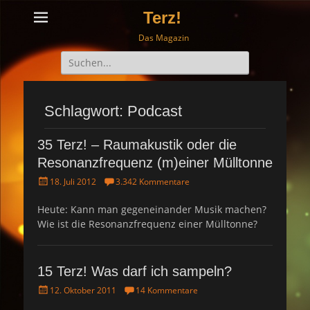
Terz!
Das Magazin
Suche
nach:
Schlagwort: Podcast
35 Terz! – Raumakustik oder die
Resonanzfrequenz (m)einer Mülltonne
P
18. Juli 2012
3.342 Kommentare
o
s
Heute: Kann man gegeneinander Musik machen?
t
Wie ist die Resonanzfrequenz einer Mülltonne?
e
d
o
n
15 Terz! Was darf ich sampeln?
P
12. Oktober 2011
14 Kommentare
o