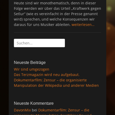
s
Heute sind wir monothematisch, denn in dieser
t
Folge werden wir über das Urteil „Kraftwerk gegen
e
Setlur“ (wie es vereinfacht in der Presse genannt
d
wird) sprechen, und welche Konsequenzen wir
o
daraus für uns Musiker ableiten.
weiterlesen…
n
Suche
nach:
Neueste Beiträge
Wir sind umgezogen
Das Terzmagazin wird neu aufgebaut.
Dokumentarfilm: Zensur – die organisierte
Manipulation der Wikipedia und anderer Medien
Neueste Kommentare
DavonMix
bei
Dokumentarfilm: Zensur – die