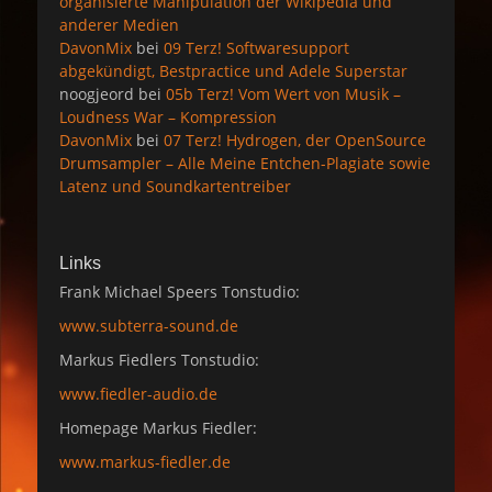
organisierte Manipulation der Wikipedia und
anderer Medien
DavonMix
bei
09 Terz! Softwaresupport
abgekündigt, Bestpractice und Adele Superstar
noogjeord
bei
05b Terz! Vom Wert von Musik –
Loudness War – Kompression
DavonMix
bei
07 Terz! Hydrogen, der OpenSource
Drumsampler – Alle Meine Entchen-Plagiate sowie
Latenz und Soundkartentreiber
Links
Frank Michael Speers Tonstudio:
www.subterra-sound.de
Markus Fiedlers Tonstudio:
www.fiedler-audio.de
Homepage Markus Fiedler:
www.markus-fiedler.de