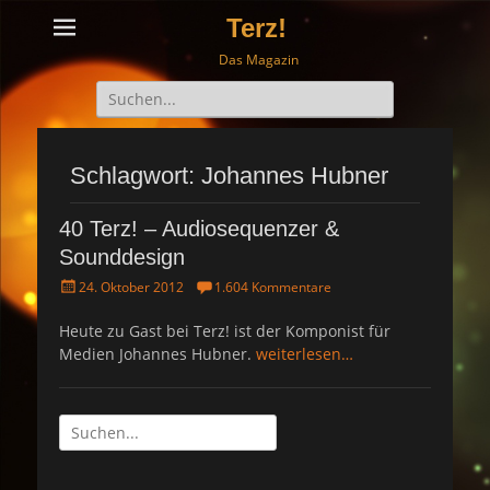
Terz!
Das Magazin
Suche
nach:
Schlagwort: Johannes Hubner
40 Terz! – Audiosequenzer &
Sounddesign
P
24. Oktober 2012
1.604 Kommentare
o
s
Heute zu Gast bei Terz! ist der Komponist für
t
Medien Johannes Hubner.
weiterlesen…
e
d
o
n
Suche
nach: