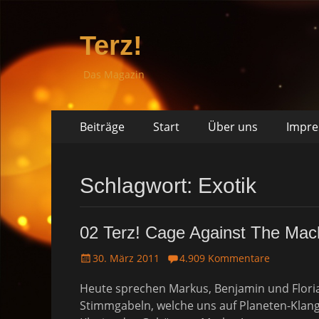
Terz!
Das Magazin
Springe
Primäres
Beiträge
Start
Über uns
Impr
zum
Menü
Inhalt
Schlagwort: Exotik
02 Terz! Cage Against The Mac
P
30. März 2011
4.909 Kommentare
o
Heute sprechen Markus, Benjamin und Flori
s
t
Stimmgabeln, welche uns auf Planeten-Klang
e