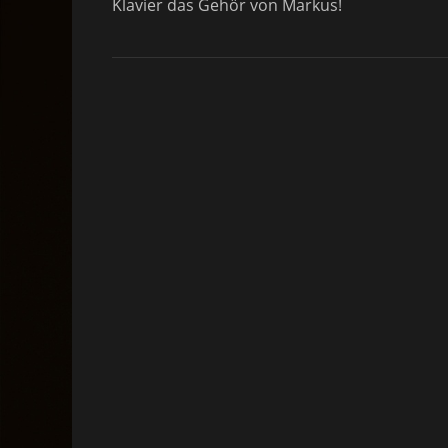
Klavier das Gehör von Markus!
d
o
n