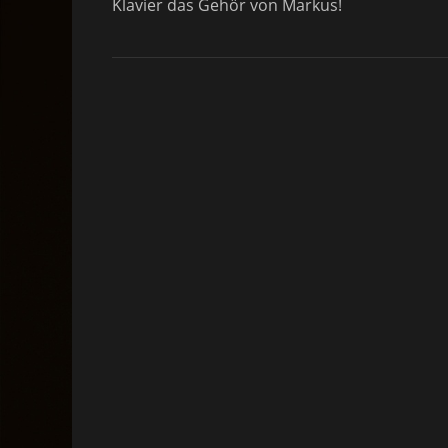
Klavier das Gehör von Markus!
d
o
n