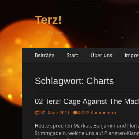
Terz!
Das Magazin
Springe
Primäres
Beiträge
Start
Über uns
Impr
zum
Menü
Inhalt
Schlagwort: Charts
02 Terz! Cage Against The Mac
P
30. März 2011
4.922 Kommentare
o
Heute sprechen Markus, Benjamin und Flori
s
t
Stimmgabeln, welche uns auf Planeten-Klang
e