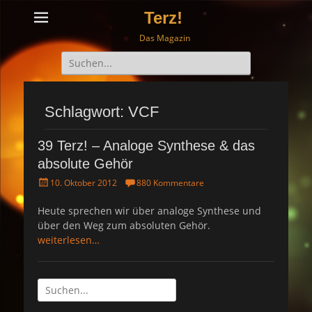
Terz!
Das Magazin
Suche
nach:
Schlagwort: VCF
39 Terz! – Analoge Synthese & das
absolute Gehör
P
10. Oktober 2012
880 Kommentare
o
s
Heute sprechen wir über analoge Synthese und
t
über den Weg zum absoluten Gehör.
e
weiterlesen…
d
o
n
Suche
nach: