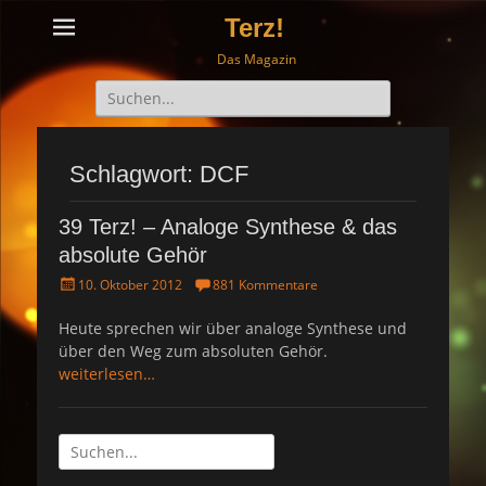
Terz!
Das Magazin
Suche
nach:
Schlagwort: DCF
39 Terz! – Analoge Synthese & das
absolute Gehör
P
10. Oktober 2012
881 Kommentare
o
s
Heute sprechen wir über analoge Synthese und
t
über den Weg zum absoluten Gehör.
e
weiterlesen…
d
o
n
Suche
nach: