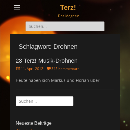
Terz!
Das Magazin
Suche
nach:
Schlagwort: Drohnen
28 Terz! Musik-Drohnen
P
11. April 2012
345 Kommentare
o
s
Heute haben sich Markus und Florian über
t
e
d
Suche
o
n
nach:
Neueste Beiträge