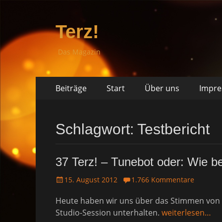
Terz!
Das Magazin
Springe
Primäres
Beiträge
Start
Über uns
Impr
zum
Menü
Inhalt
Schlagwort: Testbericht
37 Terz! – Tunebot oder: Wie be
P
15. August 2012
1.766 Kommentare
o
Heute haben wir uns über das Stimmen von 
s
t
Studio-Session unterhalten.
weiterlesen…
e