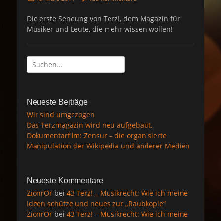
o
s
Die erste Sendung von Terz!, dem Magazin für
t
Musiker und Leute, die mehr wissen wollen!
e
d
o
n
Suche
nach:
Neueste Beiträge
Wir sind umgezogen
Das Terzmagazin wird neu aufgebaut.
Dokumentarfilm: Zensur – die organisierte
Manipulation der Wikipedia und anderer Medien
Neueste Kommentare
ZionrOr
bei
43 Terz! – Musikrecht: Wie ich meine
Ideen schütze und neues zur „Raubkopie“
ZionrOr
bei
43 Terz! – Musikrecht: Wie ich meine