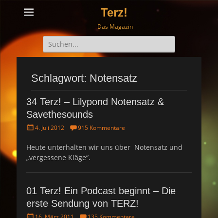
Terz!
Das Magazin
Suche
nach:
Schlagwort: Notensatz
34 Terz! – Lilypond Notensatz &
Savethesounds
P
4. Juli 2012
915 Kommentare
o
s
Heute unterhalten wir uns über Notensatz und
t
„vergessene Kläge“.
e
d
o
n
01 Terz! Ein Podcast beginnt – Die
erste Sendung von TERZ!
P
16. März 2011
135 Kommentare