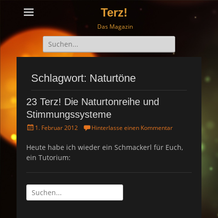
Terz!
Das Magazin
Suche
nach:
Schlagwort: Naturtöne
23 Terz! Die Naturtonreihe und
Stimmungssysteme
P
1. Februar 2012
Hinterlasse einen Kommentar
o
s
Heute habe ich wieder ein Schmackerl für Euch,
t
ein Tutorium:
e
d
o
n
Suche
nach: