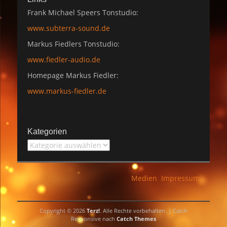
Frank Michael Speers Tonstudio:
www.subterra-sound.de
Markus Fiedlers Tonstudio:
www.fiedler-audio.de
Homepage Markus Fiedler:
www.markus-fiedler.de
Kategorien
Kategorien
Medien
Impressum
Copyright © 2026
Terz!
. Alle Rechte vorbehalten. | Catch
Responsive nach
Catch Themes