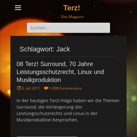
Terz!
Das Magazin
Suche
nach:
Schlagwort: Jack
08 Terz! Surround, 70 Jahre
Leistungsschutzrecht, Linux und
Musikproduktion
P
6. Juli 2011
1.098 Kommentare
o
s
In der heutigen Terz!-Folge haben wir die Themen
t
Surround, die Verlängerung des
e
Leistungsschutzrechts und Linux in der
d
Musikproduktion besprochen.
o
n