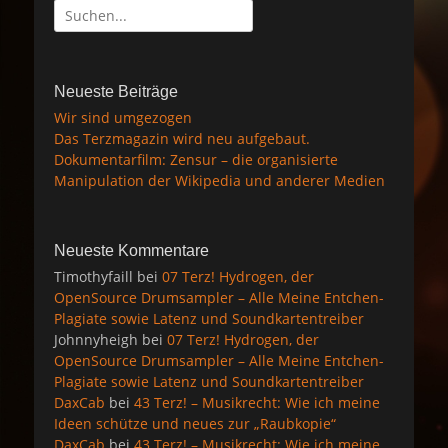
Suche
nach:
Neueste Beiträge
Wir sind umgezogen
Das Terzmagazin wird neu aufgebaut.
Dokumentarfilm: Zensur – die organisierte
Manipulation der Wikipedia und anderer Medien
Neueste Kommentare
Timothyfaill
bei
07 Terz! Hydrogen, der
OpenSource Drumsampler – Alle Meine Entchen-
Plagiate sowie Latenz und Soundkartentreiber
Johnnyheigh
bei
07 Terz! Hydrogen, der
OpenSource Drumsampler – Alle Meine Entchen-
Plagiate sowie Latenz und Soundkartentreiber
DaxCab
bei
43 Terz! – Musikrecht: Wie ich meine
Ideen schütze und neues zur „Raubkopie“
DaxCab
bei
43 Terz! – Musikrecht: Wie ich meine