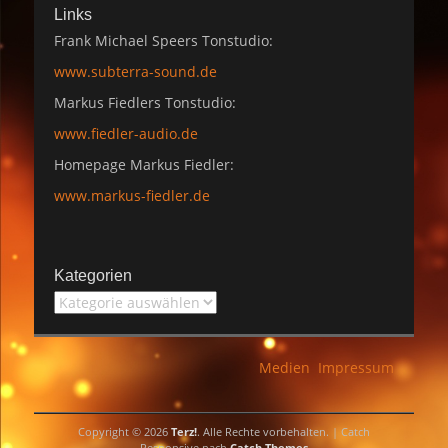
Links
Frank Michael Speers Tonstudio:
www.subterra-sound.de
Markus Fiedlers Tonstudio:
www.fiedler-audio.de
Homepage Markus Fiedler:
www.markus-fiedler.de
Kategorien
Kategorien
Medien
Impressum
Copyright © 2026
Terz!
. Alle Rechte vorbehalten. | Catch
Responsive nach
Catch Themes