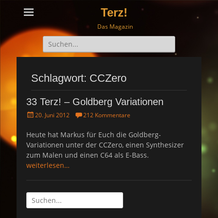
Terz!
Das Magazin
Suche
nach:
Schlagwort: CCZero
33 Terz! – Goldberg Variationen
P
20. Juni 2012
212 Kommentare
o
s
Heute hat Markus für Euch die Goldberg-
t
Variationen unter der CCZero, einen Synthesizer
e
zum Malen und einen C64 als E-Bass.
d
weiterlesen…
o
n
Suche
nach: