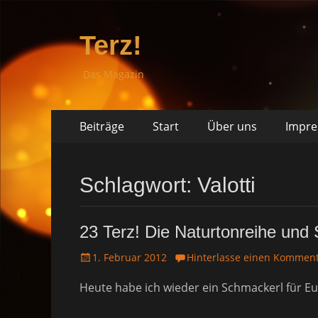
Terz!
Das Magazin
Springe
Primäres
Beiträge
Start
Über uns
Impr
zum
Menü
Inhalt
Schlagwort: Valotti
23 Terz! Die Naturtonreihe un
P
1. Februar 2012
Hinterlasse einen Kommen
o
Heute habe ich wieder ein Schmackerl für Eu
s
t
e