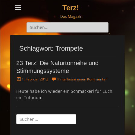
Terz!
Das Magazin
Suche
nach:
Schlagwort: Trompete
23 Terz! Die Naturtonreihe und
Stimmungssysteme
P
1. Februar 2012
Hinterlasse einen Kommentar
o
s
Heute habe ich wieder ein Schmackerl für Euch,
t
ein Tutorium:
e
d
o
n
Suche
nach: