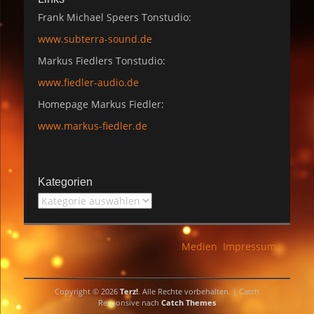
Frank Michael Speers Tonstudio:
www.subterra-sound.de
Markus Fiedlers Tonstudio:
www.fiedler-audio.de
Homepage Markus Fiedler:
www.markus-fiedler.de
Kategorien
Kategorien
Medien
Impressum
Copyright © 2026
Terz!
. Alle Rechte vorbehalten. | Catch
Responsive nach
Catch Themes