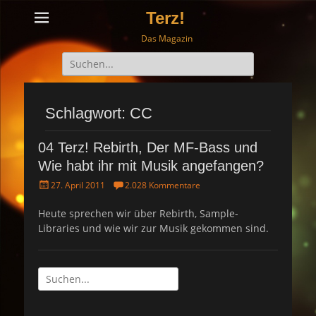
Terz!
Das Magazin
Suche
nach:
Schlagwort: CC
04 Terz! Rebirth, Der MF-Bass und
Wie habt ihr mit Musik angefangen?
P
27. April 2011
2.028 Kommentare
o
s
Heute sprechen wir über Rebirth, Sample-
t
Libraries und wie wir zur Musik gekommen sind.
e
d
o
n
Suche
nach: