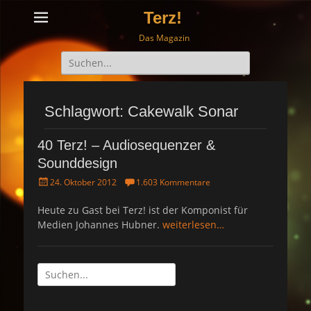
Terz!
Das Magazin
Suche
nach:
Schlagwort: Cakewalk Sonar
40 Terz! – Audiosequenzer &
Sounddesign
P
24. Oktober 2012
1.603 Kommentare
o
s
Heute zu Gast bei Terz! ist der Komponist für
t
Medien Johannes Hubner.
weiterlesen…
e
d
o
n
Suche
nach: