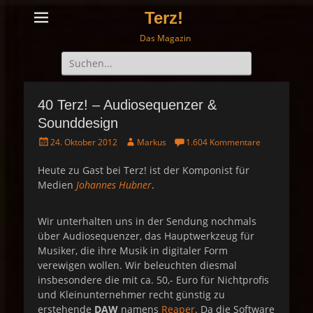
Terz!
Das Magazin
Suche
nach:
40 Terz! – Audiosequenzer &
Sounddesign
P
A
24. Oktober 2012
Markus
1.604 Kommentare
o
u
s
t
Heute zu Gast bei Terz! ist der Komponist für
t
h
Medien
Johannes Hubner
.
e
o
d
r
o
Wir unterhalten uns in der Sendung nochmals
n
über Audiosequenzer, das Hauptwerkzeug für
Musiker, die ihre Musik in digitaler Form
verewigen wollen. Wir beleuchten diesmal
insbesondere die mit ca. 50,- Euro für Nichtprofis
und Kleinunternehmer recht günstig zu
erstehende
DAW
namens
Reaper
. Da die Software