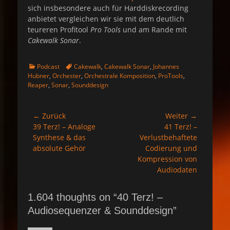
sich insbesondere auch für Harddiskrecording
anbietet vergleichen wir sie mit dem deutlich
teureren Profitool
Pro Tools
und am Rande mit
Cakewalk Sonar
.
K
S
Podcast
Cakewalk
,
Cakewalk Sonar
,
Johannes
a
c
Hubner
,
Orchester
,
Orchestrale Komposition
,
ProTools
,
t
h
Reaper
,
Sonar
,
Sounddesign
e
l
g
a
o
g
← Zurück
Weiter →
Beitrags-
r
w
Vorheriger
39 Terz! – Analoge
Nächster
41 Terz! –
Navigation
i
o
Beitrag:
Synthese & das
Beitrag:
Verlustbehaftete
e
r
absolute Gehör
Codierung und
n
t
e
Kompression von
Audiodaten
1.604 thoughts on “40 Terz! –
Audiosequenzer & Sounddesign”