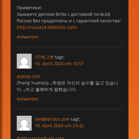
Приветики!
Закажите диплом ВУЗа с доставкой по всей
России без предоплаты и с гарантией качества!
http://russa24-attestats.com/
Antworten
???에그뱃
sagt:
16. April 2024 um 10:57
qiyezp.com
Zhang Yuanxi는 „학생은 자신의 실수를 알고 있습니
다. „라고 불쾌하게 말했습니다.
Antworten
sandyterrace.com
sagt:
18. April 2024 um 23:42
thebuzzerpodcast.com