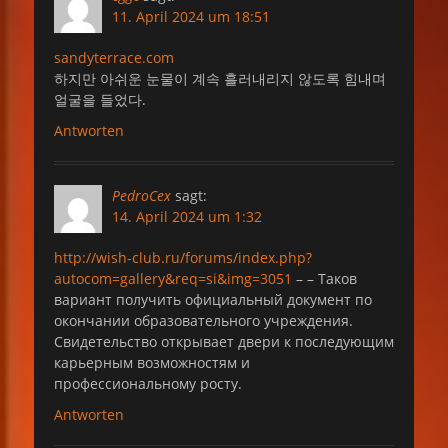
11. April 2024 um 18:51
sandyterrace.com
하지만 아쉬운 눈물이 계속 흘러내리지 않도록 힘내며
얼굴을 들었다.
Antworten
PedroCex
sagt:
14. April 2024 um 1:32
http://wish-club.ru/forums/index.php?
autocom=gallery&req=si&img=3051
– – Таков
вариант получить официальный документ по
окончании образовательного учреждения.
Свидетельство открывает двери к последующим
карьерным возможностям и
профессиональному росту.
Antworten