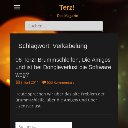
Terz!
Das Magazin
Suche
nach:
Schlagwort: Verkabelung
06 Terz! Brummschleifen, Die Amigos
und ist bei Dongleverlust die Software
weg?
P
8. Juni 2011
655 Kommentare
o
s
Heute sprechen wir über das alte Problem der
t
Brummschleife, über die Amigos und über
e
Lizenzverlust.
d
o
n
Suche