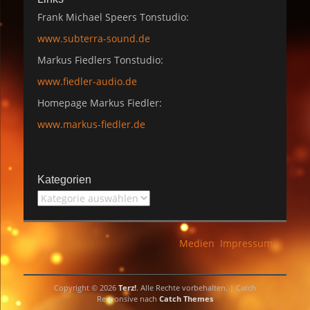
Frank Michael Speers Tonstudio:
www.subterra-sound.de
Markus Fiedlers Tonstudio:
www.fiedler-audio.de
Homepage Markus Fiedler:
www.markus-fiedler.de
Kategorien
Kategorien
Medien
Impressum
Copyright © 2026
Terz!
. Alle Rechte vorbehalten. | Catch
Responsive nach
Catch Themes