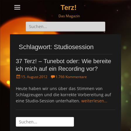
Terz!
Das Magazin
Suche
nach:
Schlagwort: Studiosession
37 Terz! – Tunebot oder: Wie bereite
ich mich auf ein Recording vor?
P
15. August 2012
1.766 Kommentare
o
s
Heute haben wir uns über das Stimmen von
t
Schlagzeugen und die korrekte Vorbereitung auf
e
eine Studio-Session unterhalten.
weiterlesen…
d
o
n
Suche
nach: