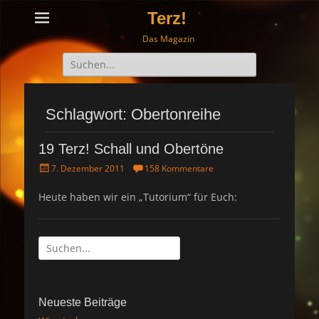
Terz!
Das Magazin
Suche
nach:
Schlagwort: Obertonreihe
19 Terz! Schall und Obertöne
P
7. Dezember 2011
158 Kommentare
o
s
Heute haben wir ein „Tutorium“ für Euch:
t
e
d
Suche
o
n
nach:
Neueste Beiträge