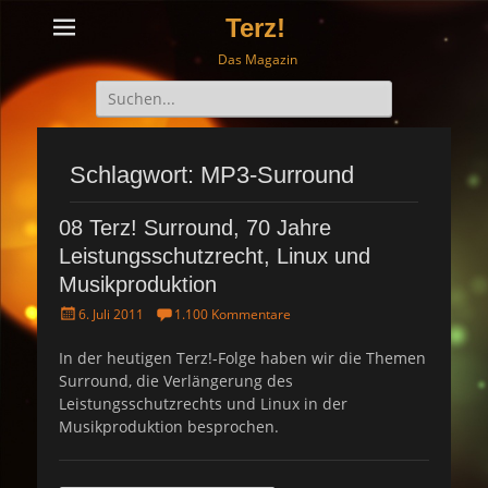
Terz!
Das Magazin
Suche
nach:
Schlagwort: MP3-Surround
08 Terz! Surround, 70 Jahre
Leistungsschutzrecht, Linux und
Musikproduktion
P
6. Juli 2011
1.100 Kommentare
o
s
In der heutigen Terz!-Folge haben wir die Themen
t
Surround, die Verlängerung des
e
Leistungsschutzrechts und Linux in der
d
Musikproduktion besprochen.
o
n