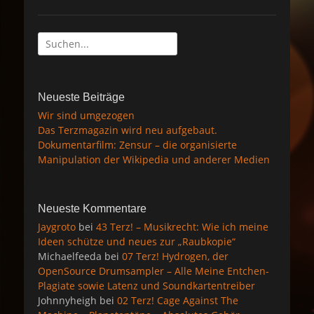
t
e
d
Suche
o
n
nach:
Neueste Beiträge
Wir sind umgezogen
Das Terzmagazin wird neu aufgebaut.
Dokumentarfilm: Zensur – die organisierte
Manipulation der Wikipedia und anderer Medien
Neueste Kommentare
Jaygroto
bei
43 Terz! – Musikrecht: Wie ich meine
Ideen schütze und neues zur „Raubkopie“
Michaelfeeda
bei
07 Terz! Hydrogen, der
OpenSource Drumsampler – Alle Meine Entchen-
Plagiate sowie Latenz und Soundkartentreiber
Johnnyheigh
bei
02 Terz! Cage Against The