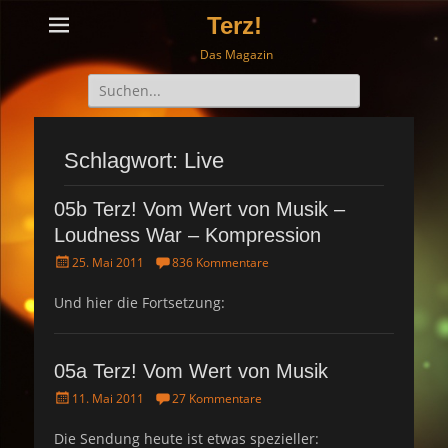
Terz!
Das Magazin
Suche
nach:
Schlagwort: Live
05b Terz! Vom Wert von Musik –
Loudness War – Kompression
P
25. Mai 2011
836 Kommentare
o
s
Und hier die Fortsetzung:
t
e
d
05a Terz! Vom Wert von Musik
o
n
P
11. Mai 2011
27 Kommentare
o
s
Die Sendung heute ist etwas spezieller: