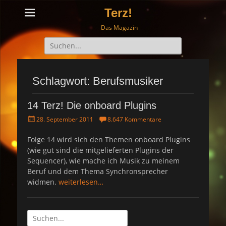
Terz!
Das Magazin
Suche
nach:
Schlagwort: Berufsmusiker
14 Terz! Die onboard Plugins
P
28. September 2011
8.647 Kommentare
o
s
Folge 14 wird sich den Themen onboard Plugins
t
(wie gut sind die mitgelieferten Plugins der
e
Sequencer), wie mache ich Musik zu meinem
d
Beruf und dem Thema Synchronsprecher
o
widmen.
weiterlesen…
n
Suche
nach: