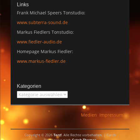
Links
Frank Michael Speers Tonstudio:
www.subterra-sound.de
Markus Fiedlers Tonstudio:
www.fiedler-audio.de
Homepage Markus Fiedler:
www.markus-fiedler.de
Kategorien
Kategorien
Medien
Impressum
Copyright © 2026
Terz!
. Alle Rechte vorbehalten. | Catch
Responsive nach
Catch Themes